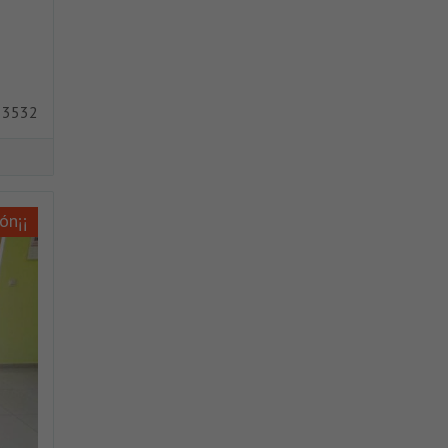
 3532
ón¡¡