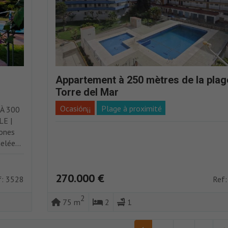
Appartement à 250 mètres de la plag
Torre del Mar
Ocasión¡¡
Plage à proximité
À 300
E |
zones
elée...
270.000 €
f: 3528
Ref:
2
75 m
2
1