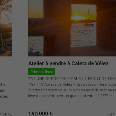
Atelier à vendre à Caleta de Vélez
Primera linea
????️ UNE OPPORTUNITÉ SUR LE FRONT DE MER 
???? ???? Caleta de Vélez – Urbanización Pirámides
dio
Puerto Cherchez-vous un bien en bord de mer ou u
 del
investissement avec un grand potentiel ? ???? ✨...
uche,
160.000 €
f: 3841
Ref: