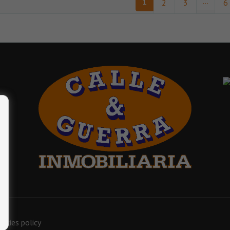
...
1
2
3
6
okies policy