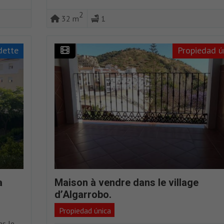
2
32 m
1
dette
Propiedad ú
a
Maison à vendre dans le village
d’Algarrobo.
Propiedad única
ns le