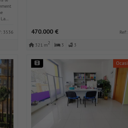
cement
me
La...
470.000 €
f: 3536
Ref:
2
321 m
3
3
Ocasi