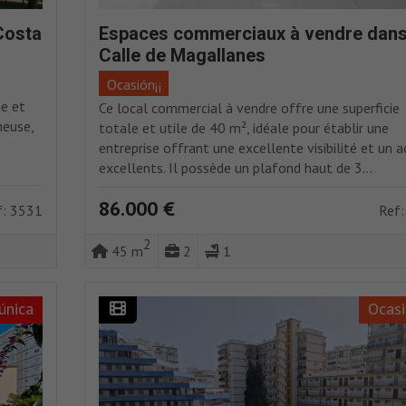
Costa
Espaces commerciaux à vendre dans
Calle de Magallanes
Ocasión¡¡
ne et
Ce local commercial à vendre offre une superficie
neuse,
totale et utile de 40 m², idéale pour établir une
entreprise offrant une excellente visibilité et un a
excellents. Il possède un plafond haut de 3...
86.000 €
f: 3531
Ref:
2
45 m
2
1
única
Ocasi