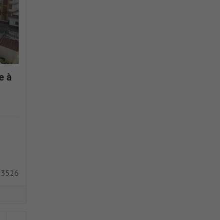
e à
 3526