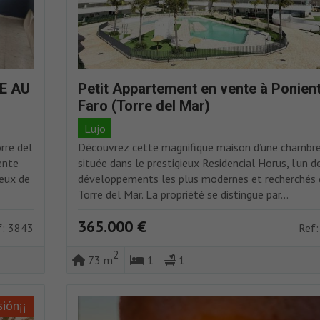
E AU
Petit Appartement en vente à Ponien
Faro (Torre del Mar)
Lujo
rre del
Découvrez cette magnifique maison d’une chambr
ente
située dans le prestigieux Residencial Horus, l’un d
eux de
développements les plus modernes et recherchés 
Torre del Mar. La propriété se distingue par...
365.000 €
f: 3843
Ref:
2
73 m
1
1
ión¡¡