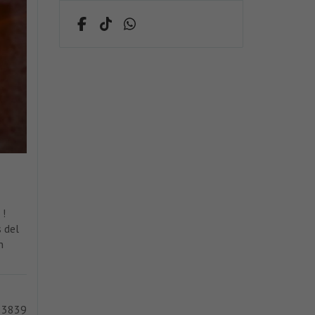
!
 del
n
 3839