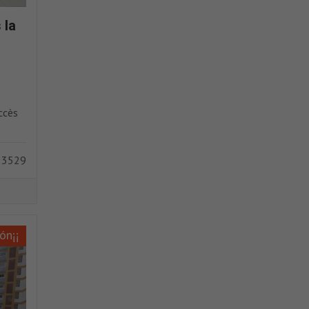
 la
ccès
 3529
ón¡¡