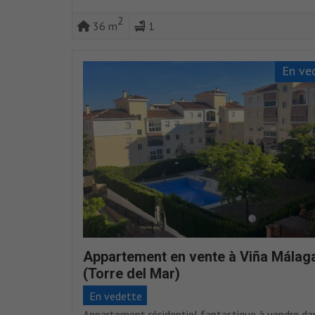
2
36 m
1
En ve
Appartement en vente à Viña Málag
(Torre del Mar)
En vedette
Appartement résidentiel fantastique à vendre da