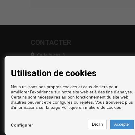
CONTACTER
Calle Yucas, 8
Bajo
29740 Torre del Mar (Málaga)
Utilisation de cookies
‎+34 675 189 752
+34 952 547 179
Nous utilisons nos propres cookies et ceux de tiers pour
+34 675 189 752
améliorer l'expérience sur notre site web et à des fins d'analyse.
info@inmocalleguerra.com
Certains sont nécessaires au bon fonctionnement du site web,
De Lundi au Vendredi: 10:00 - 14:00 et 17:00 -
d'autres peuvent être configurés ou rejetés. Vous trouverez plus
d'informations sur la page
Politique en matière de cookies
20:00
Copyright © 2026. Tous droits réservés.
Configurer
Avis Légal
|
politique de protection des données
|
Co