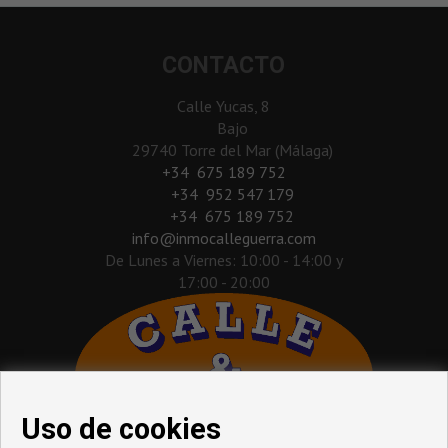
CONTACTO
Calle Yucas, 8
Bajo
29740 Torre del Mar (Málaga)
‎+34 675 189 752
+34 952 547 179
+34 675 189 752
info@inmocalleguerra.com
De Lunes a Viernes: 10:00 - 14:00 y
17:00 - 20:00
Uso de cookies