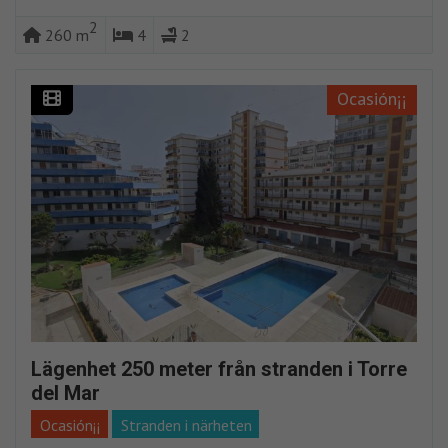
2
260 m
4
2
Ocasión¡¡
Lägenhet 250 meter från stranden i Torre
del Mar
Ocasión¡¡
Stranden i närheten