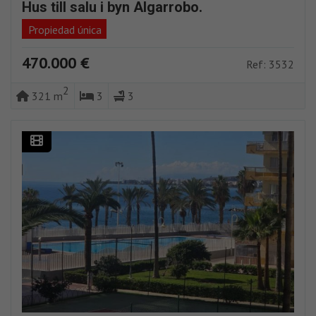
Hus till salu i byn Algarrobo.
Propiedad única
470.000 €
Ref: 3532
2
321 m
3
3