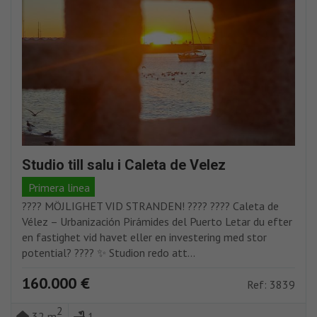
Studio till salu i Caleta de Velez
Primera linea
????️ MÖJLIGHET VID STRANDEN! ???? ???? Caleta de
Vélez – Urbanización Pirámides del Puerto Letar du efter
en fastighet vid havet eller en investering med stor
potential? ???? ✨ Studion redo att...
160.000 €
Ref: 3839
2
32 m
1