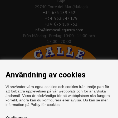
Bajo
29740 Torre del Mar (Málaga)
‎+34 675 189 752
+34 952 547 179
+34 675 189 752
info@inmocalleguerra.com
Från Måndag - Fredag: 10:00 - 14:00 och
17:00 - 20:00
Användning av cookies
Vi använder våra egna cookies och cookies från tredje part för
att förbättra upplevelsen på vår webbplats och för analytiska
ändamål. Vissa är nödvändiga för att webbplatsen ska fungera
korrekt, andra kan du konfigurera eller avvisa. Du kan se mer
information på
Policy för cookies
Våningen och hus till salu i Torre del Mar
Konfigurera