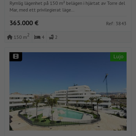
Rymlig lägenhet på 150 m² belägen i hjärtat av Torre del
Mar, med ett privilegierat läge...
365.000 €
Ref: 3843
2
150 m
4
2
Lujo