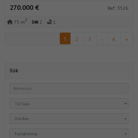
270.000 €
Ref: 3526
2
75 m
2
1
...
1
2
3
6
»
Sök
Område
▼
Fastighetstyp
▼