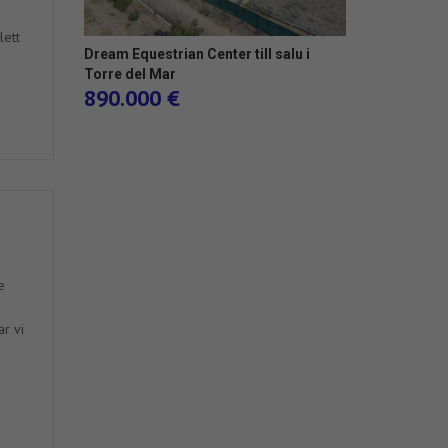
kument
r
lett
om
Dream Equestrian Center till salu i
 och
Torre del Mar
890.000 €
 av
nne i
om
tor
lighet
e
om
r vi
e i
man
av
kument
ng av
r
På
om
,