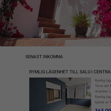
SENAST INKOMNA
RYMLIG LÄGENHET TILL SALU I CENTR
Rymlig läg
Torre del 
stranden. 
Rymlig läg
hjärtat av T
365.00