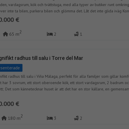
nden, vardagsrum, kök och tvättstuga, med alla typer av butiker runt omkring
ver inte ta bilen, parkera bilen och glömma det. Låt det inte glida iväg Kon
84 47 19 I enlighet med dekret 218/2005 av den 11 oktober, som godkän
0.000 €
eringen av konsumentinformation vid försäljning och uthyrning av bostäder 
lusien, informeras kunden om att notarie- och registreringskostnader och s
2
65 m
2
1
är tillämpliga (ITP eller moms + ADJ) och andra kostnader som är inneboe
ljningen inte ingår i priset.
nifikt radhus till salu i Torre del Mar
esenterade
fikt radhus till salu i Viña Málaga, perfekt för alla familjer som gillar komfo
t har 3 sovrum, ett stort oberoende kök, ett stort vardagsrum, 2 badrum o
ett; Det som kännetecknar huset är att det har en stor källare, en gemensa
 och en mysig veranda. Missa inte chansen! I enlighet med dekret 218/200
11 oktober, som godkänner förordningen om konsumentinformation vid
0.000 €
äljning och uthyrning av bostäder i Andalusien, informeras kunderna om att
rie- och registreringskostnader och skatter som är tillämpliga (ITP eller m
2
180 m
3
2
 och andra kostnader som är inneboende i försäljningen inte ingår i priset.