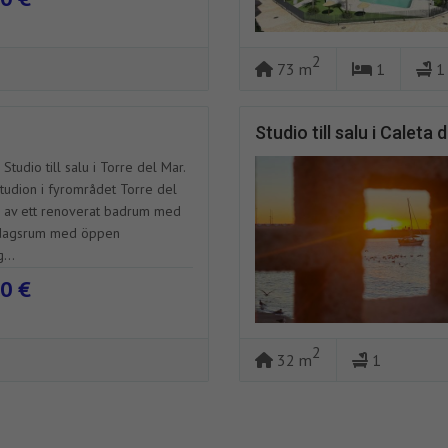
2
73 m
1
1
Studio till salu i Caleta 
 Studio till salu i Torre del Mar.
studion i fyrområdet Torre del
 av ett renoverat badrum med
rdagsrum med öppen
...
0 €
2
32 m
1