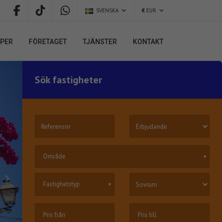
SVENSKA
€
EUR
PER
FÖRETAGET
TJÄNSTER
KONTAKT
Sök fastigheter
Område
▼
Fastighetstyp
▼