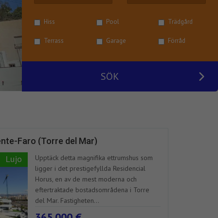
Hiss
Pool
Trädgård
Terrass
Garage
Förråd
SÖK
iente-Faro (Torre del Mar)
Lujo
Upptäck detta magnifika ettrumshus som
ligger i det prestigefyllda Residencial
Horus, en av de mest moderna och
eftertraktade bostadsområdena i Torre
del Mar. Fastigheten...
365.000 €