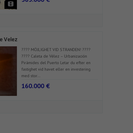
de Velez
????️ MÖJLIGHET VID STRANDEN! ????
???? Caleta de Vélez – Urbanización
Pirámides del Puerto Letar du efter en
fastighet vid havet eller en investering
med stor...
160.000 €