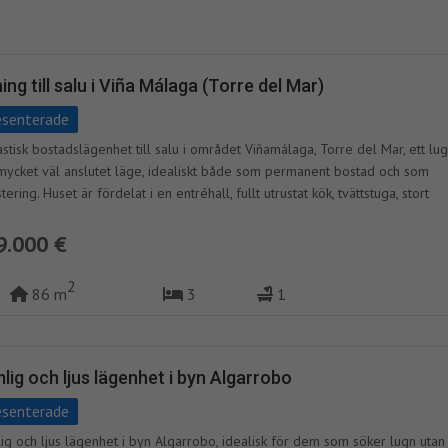
ing till salu i Viña Málaga (Torre del Mar)
esenterade
astisk bostadslägenhet till salu i området Viñamálaga, Torre del Mar, ett lug
mycket väl anslutet läge, idealiskt både som permanent bostad och som
tering. Huset är fördelat i en entréhall, fullt utrustat kök, tvättstuga, stort
agsrum och matsal med tillgång till en trevlig terrass, tre sovrum och ett
um. Den är nordostlig, vilket ger ljusstyrka och en behaglig temperatur året
9.000 €
har inbyggda garderober, luftkonditionering och levereras möblerad, redo 
ta in. Dessutom ingår parkeringsplats i priset och urbaniseringen har en poo
2
86 m
3
1
gårdsområden, perfekta för att njuta med familjen och klimatet i området.
akta oss för mer information eller för att boka en visning. +34 675189752 
ghet med dekret 218/2005 av den 11 oktober, som godkänner förordning
umentinformation vid försäljning och uthyrning av bostäder i Andalusien,
lig och ljus lägenhet i byn Algarrobo
rmeras kunderna om att notarie- och registreringskostnader samt skatter s
esenterade
er för dem (ITP eller moms + AJD) samt andra kostnader som är inneboend
ljningen inte ingår i priset. Priset inkluderar fastighetsförvaltningsavgifter.
ig och ljus lägenhet i byn Algarrobo, idealisk för dem som söker lugn utan 