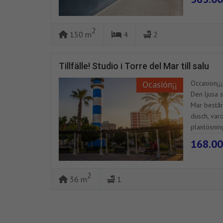
2
150 m
4
2
Tillfälle! Studio i Torre del Mar till salu
Ocasión¡¡
Occasion¡¡¡
Den ljusa 
Mar består
dusch, va
planlösning
168.00
2
36 m
1