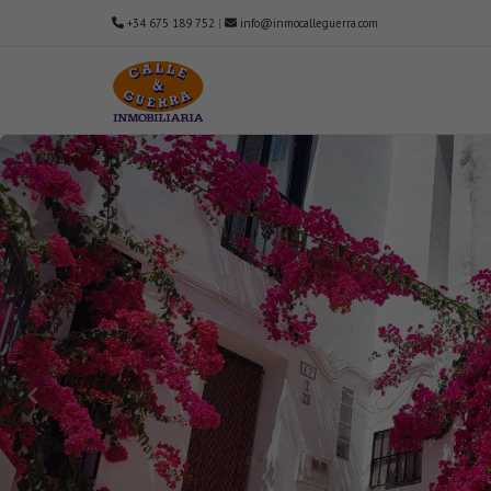
+34 675 189 752
|
info@inmocalleguerra.com