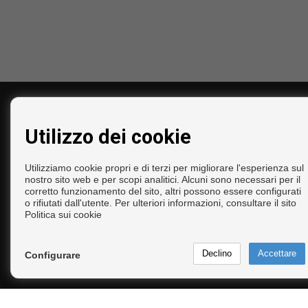
CONTATTARE
Utilizzo dei cookie
Calle Yucas, 8
Bajo
Utilizziamo cookie propri e di terzi per migliorare l'esperienza sul
29740 Torre del Mar (Málaga)
nostro sito web e per scopi analitici. Alcuni sono necessari per il
corretto funzionamento del sito, altri possono essere configurati
‎+34 675 189 752
o rifiutati dall'utente. Per ulteriori informazioni, consultare il sito
+34 952 547 179
Politica sui cookie
+34 675 189 752
info@inmocalleguerra.com
Dal Lunedi fino al Venerdì: 10:00 - 14:00 e 17:00
Configurare
20:00
Copyright © 2026. Tutte le diritti riservate.