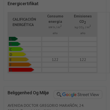
Energicertifikat
Consumo
Emisiones
CALIFICACIÓN
energía
CO
2
ENERGÉTICA
2
2
kW h / m
kg CO
/ m
2
año
año
A
B
C
D
122
122
E
F
G
Beliggenhed Og Miljø
AVENIDA DOCTOR GREGORIO MARAÑÓN, 24.