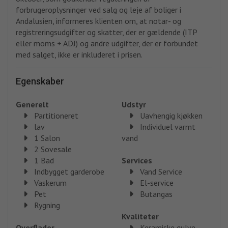
forbrugeroplysninger ved salg og leje af boliger i
Andalusien, informeres klienten om, at notar- og
registreringsudgifter og skatter, der er gældende (ITP
eller moms + ADJ) og andre udgifter, der er forbundet
med salget, ikke er inkluderet i prisen.
Egenskaber
Generelt
Udstyr
Partitioneret
Uavhengig kjøkken
lav
Individuel varmt
1 Salon
vand
2 Sovesale
1 Bad
Services
Indbygget garderobe
Vand Service
Vaskerum
El-service
Pet
Butangas
Rygning
Kvaliteter
Overflader
Keramiske gulve