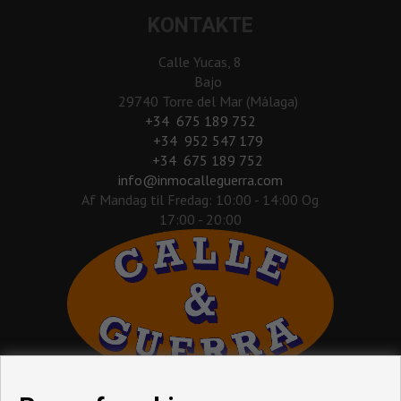
KONTAKTE
Calle Yucas, 8
Bajo
29740 Torre del Mar (Málaga)
‎+34 675 189 752
+34 952 547 179
+34 675 189 752
info@inmocalleguerra.com
Af Mandag til Fredag: 10:00 - 14:00 Og
17:00 - 20:00