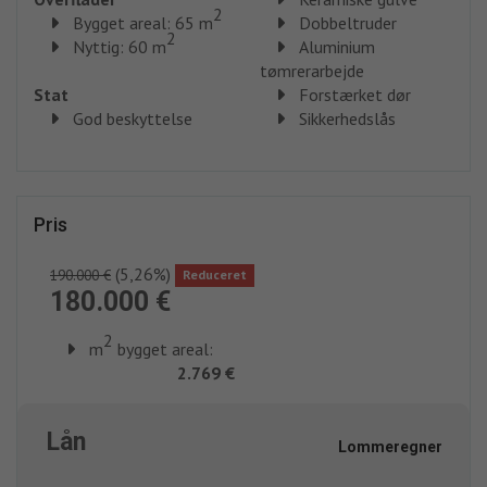
2
Bygget areal: 65 m
Dobbeltruder
2
Nyttig: 60 m
Aluminium
tømrerarbejde
Stat
Forstærket dør
God beskyttelse
Sikkerhedslås
Pris
(5,26%)
190.000 €
Reduceret
180.000 €
2
m
bygget areal:
2.769 €
Lån
Lommeregner