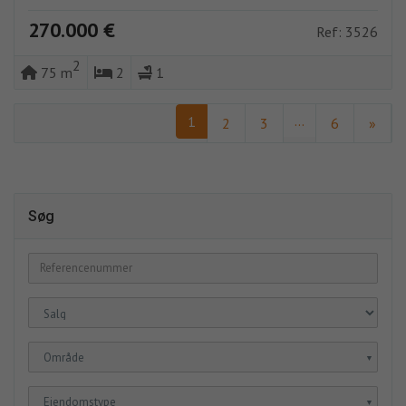
270.000 €
Ref: 3526
2
75 m
2
1
...
1
2
3
6
»
Søg
Område
▼
Ejendomstype
▼