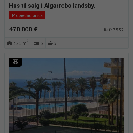
Hus til salg i Algarrobo landsby.
Propiedad única
470.000 €
Ref: 3532
2
321 m
3
3