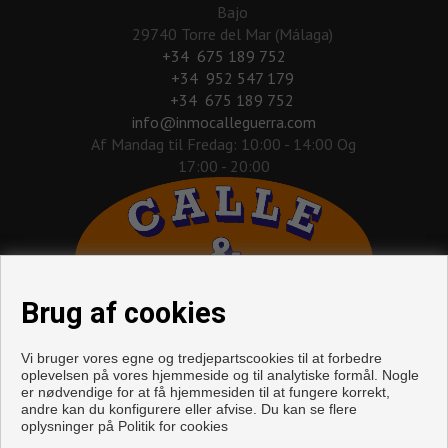
Bajo
29740 Torre del Mar (Málaga)
‎+34 675 189 752
+34 952 547 179
+34 675 189 752
info@inmocalleguerra.com
Af Mandag til Fredag: 10:00 - 14:00 Og
17:00 - 20:00
Brug af cookies
Vi bruger vores egne og tredjepartscookies til at forbedre
oplevelsen på vores hjemmeside og til analytiske formål. Nogle
er nødvendige for at få hjemmesiden til at fungere korrekt,
andre kan du konfigurere eller afvise. Du kan se flere
oplysninger på
Politik for cookies