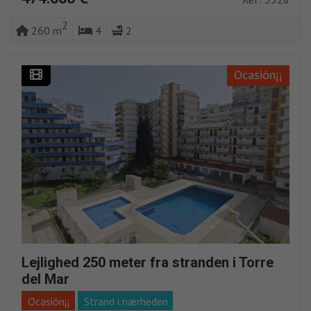
2
260 m
4
2
Ocasión¡¡
Lejlighed 250 meter fra stranden i Torre
del Mar
Ocasión¡¡
Strand i nærheden