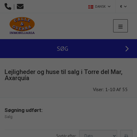
|
DANSK
€
SØG
Lejligheder og huse til salg i Torre del Mar,
Axarquía
Viser: 1-10 Af 55
Søgning udført:
Salg
Sortér efter: