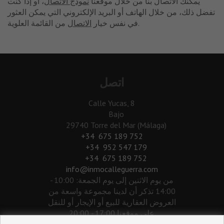
يمكنك الاتصال بنا من خلال موقعنا
نموذج الاتصال
، أو إذا كنت
تفضل ذلك، من خلال الهاتف أو البريد الإلكتروني التي يمكن العثور
من القائمة العلوية.
في نفس خيار
الاتصال
اتصل
Calle Yucas, 8
Bajo
29740 Torre del Mar (Málaga)
‎+34 675 189 752
+34 952 547 179
+34 675 189 752
info@inmocalleguerra.com
من يوم الاثنين إلى يوم الجمعة: 10:00 -
14:00 تذكر أن لدينا مجموعة واسعة من
العروض العقارية للبيع أو الإيجار أو للنقل
على موقعنا 17:00 - 20:00